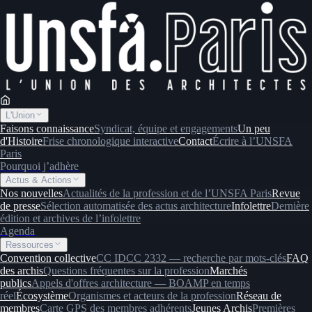
L'Union
Faisons connaissance
Syndicat, équipe et engagements
Un peu
d'Histoire
Frise chronologique interactive
Contact
Écrire à l’UNSFA
Paris
Pourquoi j’adhère
Actus & Actions
Nos nouvelles
Actualités de la profession et de l’UNSFA Paris
Revue
de presse
Sélection automatisée des actus architecture
Infolettre
Dernière
édition et archives de l’infolettre
Agenda
Ressources
Convention collective
CC IDCC 2332 — recherche par mots-clés
FAQ
des archis
Questions fréquentes sur la profession
Marchés
publics
Appels d'offres architecture — BOAMP en temps
réel
Écosystème
Organismes et acteurs de la profession
Réseau de
membres
Carte GPS des membres adhérents
Jeunes Archis
Premières