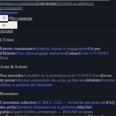
missions et installation
Coin lecture
Ouvrages et références
recommandés
Partenaires
Se connecter
Accueil
L'Union
Faisons connaissance
Syndicat, équipe et engagements
Un peu
d'Histoire
Frise chronologique interactive
Contact
Écrire à l’UNSFA
Paris
Actus & Actions
Nos nouvelles
Actualités de la profession et de l’UNSFA Paris
Revue
de presse
Sélection automatisée des actus architecture
Infolettre
Dernière
édition et archives de l’infolettre
Ressources
Convention collective
CC IDCC 2332 — recherche par mots-clés
FAQ
des archis
Questions fréquentes sur la profession
Marchés
publics
Appels d'offres architecture — BOAMP en temps